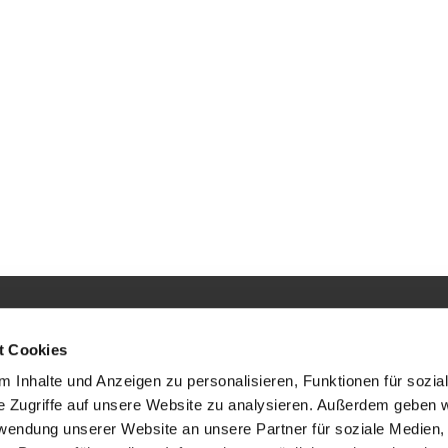
and
Gemeindebüro
t Cookies
An der Stadtkirche 9
35305 Grünberg
 Inhalte und Anzeigen zu personalisieren, Funktionen für sozia
e Zugriffe auf unsere Website zu analysieren. Außerdem geben w
Tel.: 06401 90237
gesamtkirchengemeinde.gruenberger.land@ekhn.de
rwendung unserer Website an unsere Partner für soziale Medien