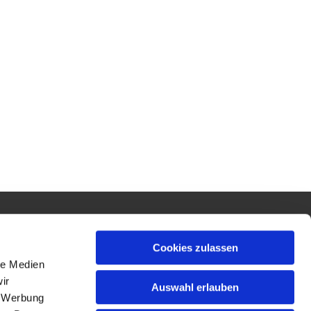
Öffnungszeiten
Cookies zulassen
Dienstag bis Freitag · 10 –12 Uhr
Donnerstag · 10 –12, 16 – 18 Uhr
le Medien
ir
Auswahl erlauben
, Werbung