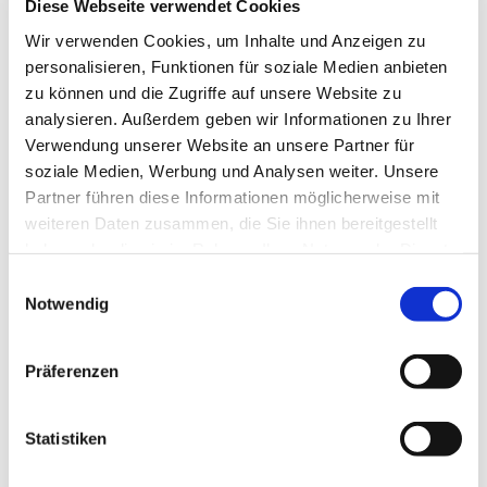
Diese Webseite verwendet Cookies
Wir verwenden Cookies, um Inhalte und Anzeigen zu
personalisieren, Funktionen für soziale Medien anbieten
zu können und die Zugriffe auf unsere Website zu
Hauskreis, Alsfelder Str. 35, Grünberg:
analysieren. Außerdem geben wir Informationen zu Ihrer
Gespräche über Gott die Welt
Verwendung unserer Website an unsere Partner für
soziale Medien, Werbung und Analysen weiter. Unsere
und mich selbst
Partner führen diese Informationen möglicherweise mit
weiteren Daten zusammen, die Sie ihnen bereitgestellt
Bei Interesse und Fragen:
haben oder die sie im Rahmen Ihrer Nutzung der Dienste
Bernd Wolf, Tel: 0163 2815225 oder 06401 4047177
gesammelt haben.
Einwilligungsauswahl
Notwendig
Jeden 1. und 3. Dienstag im Monat um 19.00 Uhr
Die nächsten Termine stehen unten
Präferenzen
Statistiken