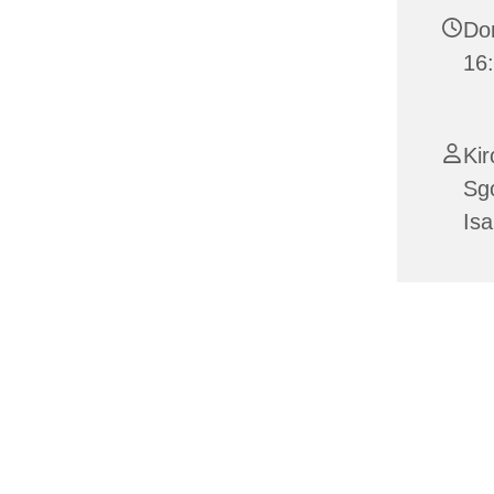
Don
16:
Kir
Sgo
Isa