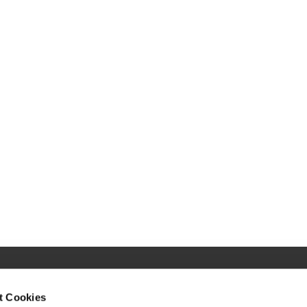
and
Gemeindebüro
t Cookies
An der Stadtkirche 9