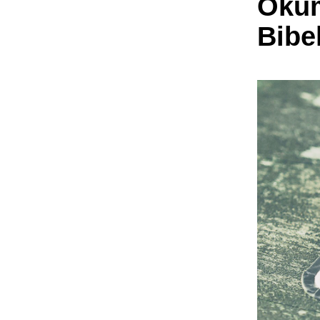
Ökum
Bibe