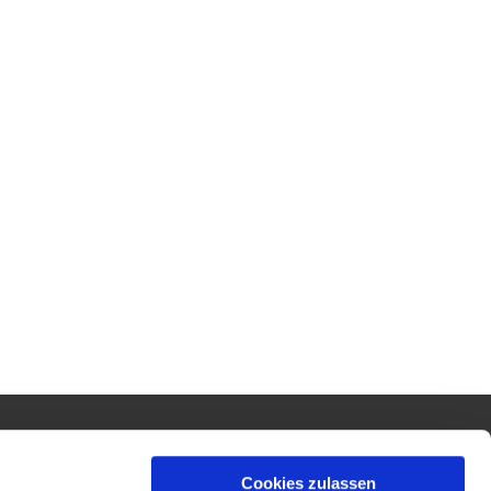
Öffnungszeiten
Cookies zulassen
Dienstag bis Freitag · 10 –12 Uhr